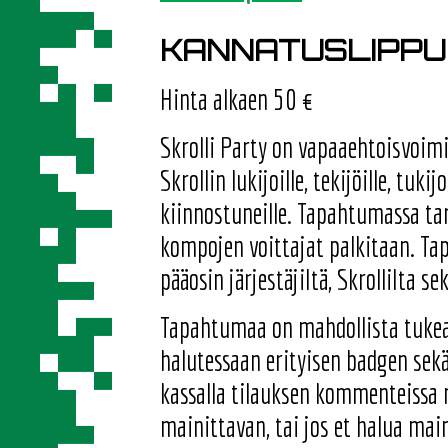
KANNATUSLIPPU
Hinta alkaen 50 €
Skrolli Party on vapaaehtoisvoim
Skrollin lukijoille, tekijöille, tuki
kiinnostuneille. Tapahtumassa tar
kompojen voittajat palkitaan. Ta
pääosin järjestäjiltä, Skrollilta 
Tapahtumaa on mahdollista tukea 
halutessaan erityisen badgen sek
kassalla tilauksen kommenteissa
mainittavan, tai jos et halua mai