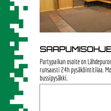
SAAPUMISOHJ
Partypaikan osoite on Lähdepuron
runsaasti 24h pysäköintitilaa. Mo
bussipysäkki.